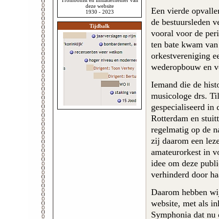
Trombonist en initiatiefnemer van
deze website
Een vierde opvalle
1930 - 2023
de bestuursleden v
Tijdbalk
vooral voor de per
ten bate kwam van
orkestvereniging e
wederopbouw en ve
Iemand die de hist
musicologe drs. Ti
gespecialiseerd in
Rotterdam en stuit
regelmatig op de n
zij daarom een lez
amateurorkest in vo
idee om deze public
verhinderd door haa
Daarom hebben wij 
website, met als in
Symphonia dat nu 