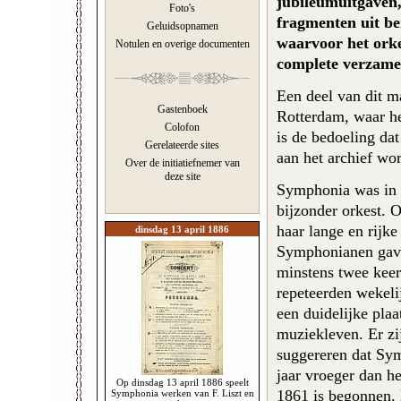
jubileumuitgaven,
Foto's
fragmenten uit ber
Geluidsopnamen
waarvoor het orkes
Notulen en overige documenten
complete verzame
Een deel van dit m
Gastenboek
Rotterdam, waar he
Colofon
is de bedoeling da
Gerelateerde sites
aan het archief wo
Over de initiatiefnemer van
deze site
Symphonia was in 
bijzonder orkest. 
haar lange en rijke
dinsdag 13 april 1886
Symphonianen gave
minstens twee keer
repeteerden wekeli
een duidelijke plaa
muziekleven. Er zi
suggereren dat Sym
jaar vroeger dan he
Op dinsdag 13 april 1886 speelt
1861 is begonnen. D
Symphonia werken van F. Liszt en