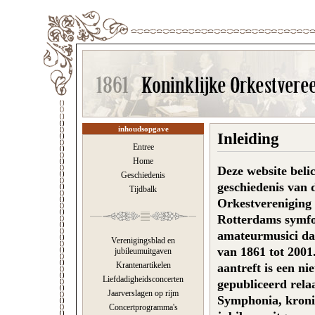
inhoudsopgave
Inleiding
Entree
Home
Deze website beli
Geschiedenis
geschiedenis van 
Tijdbalk
Orkestvereniging
Rotterdams symfo
amateurmusici dat
Verenigingsblad en
van 1861 tot 2001
jubileumuitgaven
Krantenartikelen
aantreft is een ni
Liefdadigheidsconcerten
gepubliceerd rela
Jaarverslagen op rijm
Symphonia, kroni
Concertprogramma's