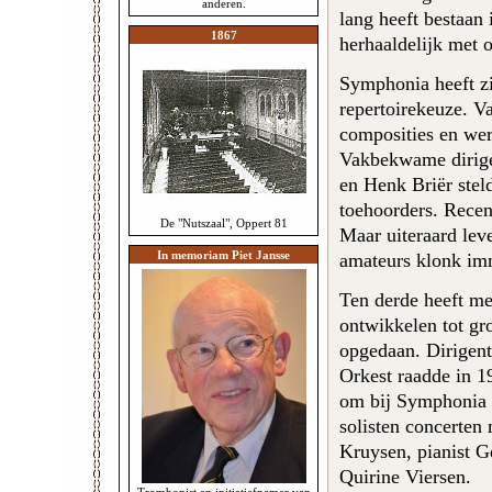
anderen.
lang heeft bestaan 
1867
herhaaldelijk met 
Symphonia heeft zi
repertoirekeuze. V
composities en wer
Vakbekwame dirige
en Henk Briër stel
toehoorders. Recen
De "Nutszaal", Oppert 81
Maar uiteraard leve
In memoriam Piet Jansse
amateurs klonk imm
Ten derde heeft men
ontwikkelen tot g
opgedaan. Dirigent
Orkest raadde in 1
om bij Symphonia 
solisten concerten
Kruysen, pianist G
Quirine Viersen.