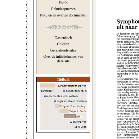
Foto's
Geluidsopnamen
Notulen en overige documenten
Gastenboek
Colofon
Gerelateerde sites
Over de initiatiefnemer van
deze site
Tijdbalk