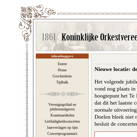
inhoudsopgave
Entree
Nieuwe locatie: d
Home
Geschiedenis
Het volgende jubil
Tijdbalk
vond nog plaats in
hoogtepunt het Te 
dat dit het laatste
Verenigingsblad en
normale uitvoering
jubileumuitgaven
Krantenartikelen
Doelen bleek niet 
Liefdadigheidsconcerten
besluit de concerte
Jaarverslagen op rijm
Concertprogramma's