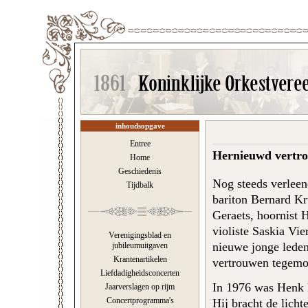
inhoudsopgave
Entree
Hernieuwd vertro
Home
Geschiedenis
Nog steeds verleen
Tijdbalk
bariton Bernard Kr
Geraets, hoornist 
violiste Saskia Vi
Verenigingsblad en
nieuwe jonge lede
jubileumuitgaven
Krantenartikelen
vertrouwen tegemo
Liefdadigheidsconcerten
In 1976 was Henk B
Jaarverslagen op rijm
Concertprogramma's
Hij bracht de licht