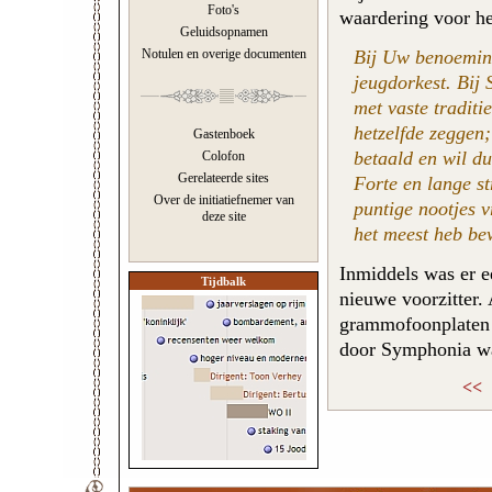
Foto's
waardering voor h
Geluidsopnamen
Bij Uw benoeming
Notulen en overige documenten
jeugdorkest. Bij
met vaste traditi
hetzelfde zeggen; 
Gastenboek
betaald en wil dus
Colofon
Gerelateerde sites
Forte en lange st
Over de initiatiefnemer van
puntige nootjes 
deze site
het meest heb be
Inmiddels was er e
Tijdbalk
nieuwe voorzitter. 
grammofoonplaten m
door Symphonia wa
<<