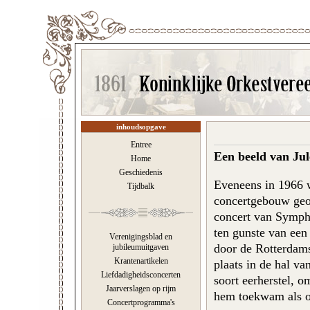
inhoudsopgave
Entree
Een beeld van Ju
Home
Geschiedenis
Eveneens in 1966 
Tijdbalk
concertgebouw geo
concert van Sympho
ten gunste van een
Verenigingsblad en
door de Rotterdam
jubileumuitgaven
Krantenartikelen
plaats in de hal v
Liefdadigheidsconcerten
soort eerherstel, 
Jaarverslagen op rijm
hem toekwam als o
Concertprogramma's