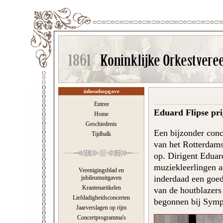
inhoudsopgave
Entree
Eduard Flipse pr
Home
Geschiedenis
Een bijzonder conc
Tijdbalk
van het Rotterdams
op. Dirigent Eduar
muziekleerlingen a
Verenigingsblad en
inderdaad een goed
jubileumuitgaven
Krantenartikelen
van de houtblazers
Liefdadigheidsconcerten
begonnen bij Symp
Jaarverslagen op rijm
Concertprogramma's