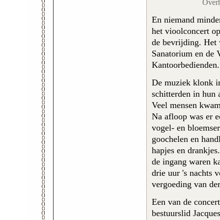
Overh
En niemand minde
het vioolconcert o
de bevrijding. Het
Sanatorium en de 
Kantoorbedienden.
De muziek klonk in
schitterden in hun
Veel mensen kwame
Na afloop was er ee
vogel- en bloemse
goochelen en handl
hapjes en drankjes
de ingang waren ka
drie uur 's nachts 
vergoeding van der
Een van de concer
bestuurslid Jacque