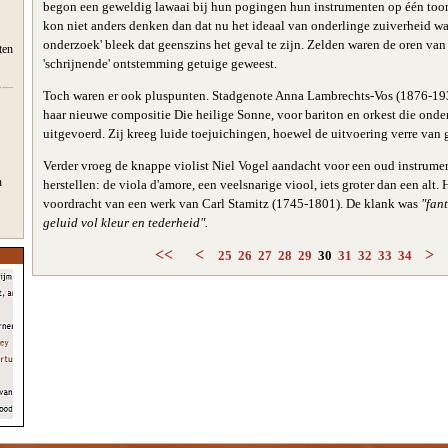
begon een geweldig lawaai bij hun pogingen hun instrumenten op één to
kon niet anders denken dan dat nu het ideaal van onderlinge zuiverheid was
onderzoek' bleek dat geenszins het geval te zijn. Zelden waren de oren van
ten
'schrijnende' ontstemming getuige geweest.
Toch waren er ook pluspunten. Stadgenote Anna Lambrechts-Vos (1876-19
haar nieuwe compositie Die heilige Sonne, voor bariton en orkest die onde
uitgevoerd. Zij kreeg luide toejuichingen, hoewel de uitvoering verre van 
Verder vroeg de knappe violist Niel Vogel aandacht voor een oud instrument
n
herstellen: de viola d'amore, een veelsnarige viool, iets groter dan een alt. 
voordracht van een werk van Carl Stamitz (1745-1801). De klank was
"fan
geluid vol kleur en tederheid".
<<
<
>
25
26
27
28
29
30
31
32
33
34