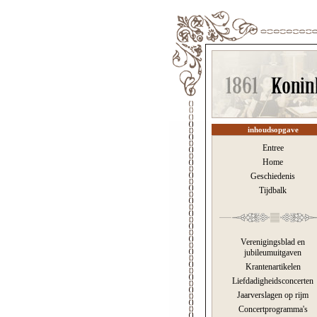
inhoudsopgave
Entree
Home
Geschiedenis
Tijdbalk
Verenigingsblad en
jubileumuitgaven
Krantenartikelen
Liefdadigheidsconcerten
Jaarverslagen op rijm
Concertprogramma's