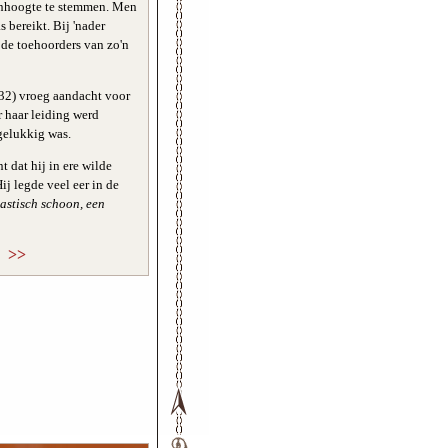
onhoogte te stemmen. Men
 bereikt. Bij 'nader
 de toehoorders van zo'n
32) vroeg aandacht voor
r haar leiding werd
gelukkig was.
 dat hij in ere wilde
Hij legde veel eer in de
tastisch schoon, een
>>