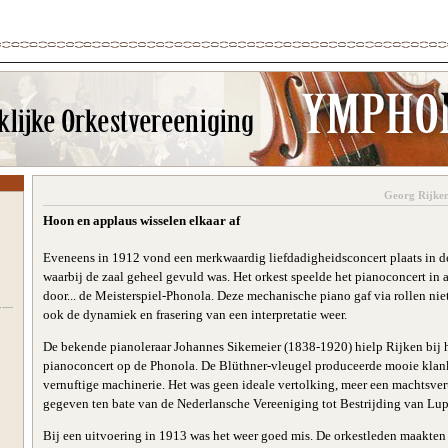
Georg Rijken
Hoon en applaus wisselen elkaar af
Eveneens in 1912 vond een merkwaardig liefdadigheidsconcert plaats in d
waarbij de zaal geheel gevuld was. Het orkest speelde het pianoconcert in 
door... de Meisterspiel-Phonola. Deze mechanische piano gaf via rollen nie
ook de dynamiek en frasering van een interpretatie weer.
De bekende pianoleraar Johannes Sikemeier (1838-1920) hielp Rijken bij h
pianoconcert op de Phonola. De Blüthner-vleugel produceerde mooie klanke
vernuftige machinerie. Het was geen ideale vertolking, meer een machtsve
gegeven ten bate van de Nederlansche Vereeniging tot Bestrijding van Lup
Bij een uitvoering in 1913 was het weer goed mis. De orkestleden maakten