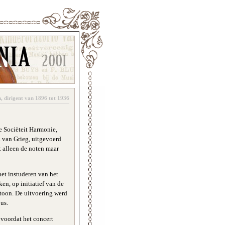
, dirigent van 1896 tot 1936
e Sociëteit Harmonie,
a van Grieg, uitgevoerd
t alleen de noten maar
et instuderen van het
n, op initiatief van de
rtoon. De uitvoering werd
us.
 voordat het concert