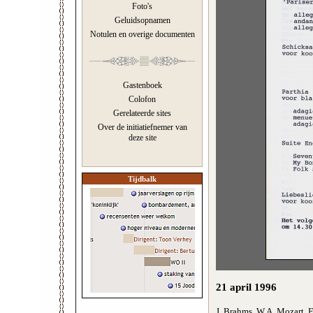
Foto's
Geluidsopnamen
Notulen en overige documenten
Gastenboek
Colofon
Gerelateerde sites
Over de initiatiefnemer van
deze site
Tijdbalk
21 april 1996
J. Brahms, W.A. Mozart, F