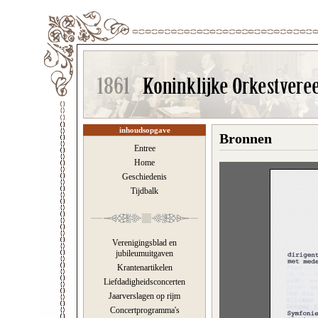
inhoudsopgave
Bronnen
Entree
Home
Geschiedenis
Tijdbalk
Verenigingsblad en
jubileumuitgaven
Krantenartikelen
Liefdadigheidsconcerten
Jaarverslagen op rijm
Concertprogramma's