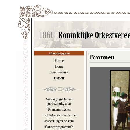
inhoudsopgave
Bronnen
Entree
Home
Geschiedenis
Tijdbalk
Verenigingsblad en
jubileumuitgaven
Krantenartikelen
Liefdadigheidsconcerten
Jaarverslagen op rijm
Concertprogramma's