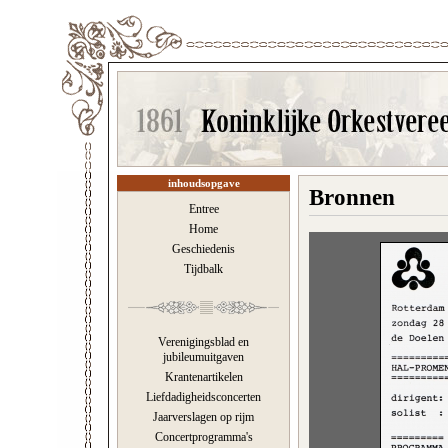
inhoudsopgave
Bronnen
Entree
Home
Geschiedenis
Tijdbalk
Verenigingsblad en
jubileumuitgaven
Krantenartikelen
Liefdadigheidsconcerten
Jaarverslagen op rijm
Concertprogramma's