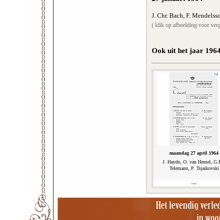
J. Chr. Bach, F. Mendelss
( klik op afbeelding voor verg
Ook uit het jaar 196
maandag 27 april 1964
J. Haydn, O. van Hemel, G.
Telemann, P. Tsjaikovski