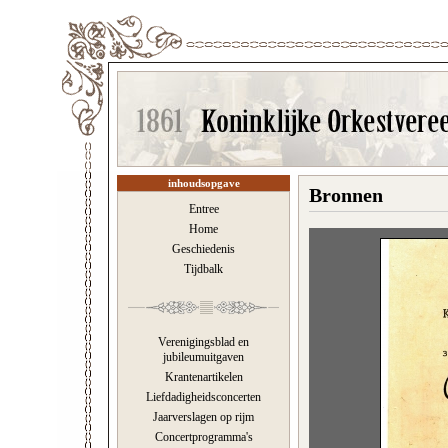
inhoudsopgave
Bronnen
Entree
Home
Geschiedenis
Tijdbalk
Verenigingsblad en
jubileumuitgaven
Krantenartikelen
Liefdadigheidsconcerten
Jaarverslagen op rijm
Concertprogramma's