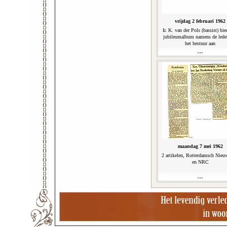
vrijdag 2 februari 1962
Ir. K. van der Pols (bassist) bie
jubileumalbum namens de lede
het bestuur aan
maandag 7 mei 1962
2 artikelen, Rotterdamsch Nieu
en NRC