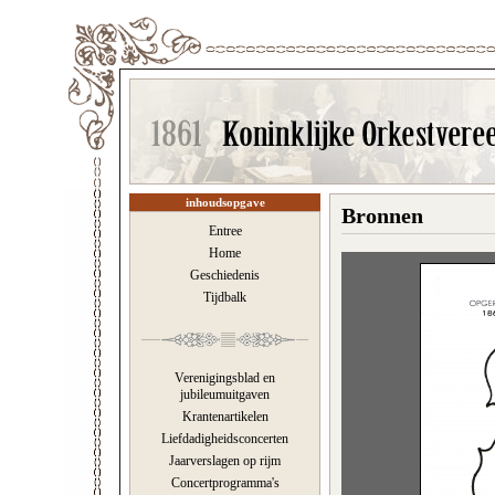
inhoudsopgave
Bronnen
Entree
Home
Geschiedenis
Tijdbalk
Verenigingsblad en
jubileumuitgaven
Krantenartikelen
Liefdadigheidsconcerten
Jaarverslagen op rijm
Concertprogramma's