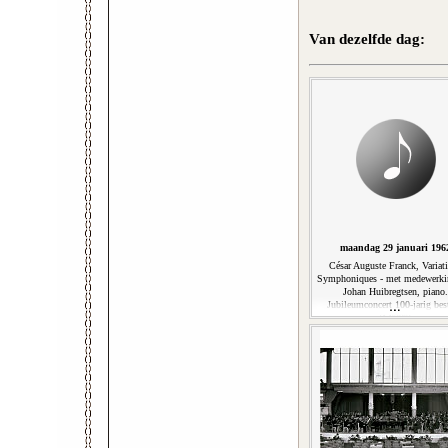
Van dezelfde dag:
maandag 29 januari 196
César Auguste Franck, Variat
Symphoniques - met medewerki
Johan Huibregtsen, piano.
Jubileumconcert 100-jarig bes
(14'29'')