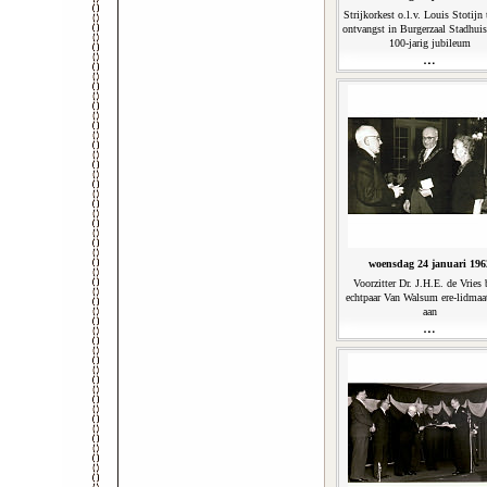
Strijkorkest o.l.v. Louis Stotijn 
ontvangst in Burgerzaal Stadhuis
100-jarig jubileum
woensdag 24 januari 196
Voorzitter Dr. J.H.E. de Vries 
echtpaar Van Walsum ere-lidmaa
aan