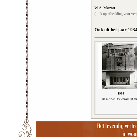
W.A. Mozart
( klik op afbeelding voor verg
Ook uit het jaar 193
1934
De nieuwe Doelenzaal uit 1