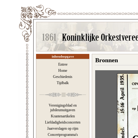
inhoudsopgave
Bronnen
Entree
Home
Geschiedenis
Tijdbalk
Verenigingsblad en
jubileumuitgaven
Krantenartikelen
Liefdadigheidsconcerten
Jaarverslagen op rijm
Concertprogramma's