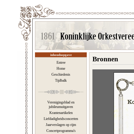
inhoudsopgave
Bronnen
Entree
Home
Geschiedenis
Tijdbalk
Verenigingsblad en
jubileumuitgaven
Krantenartikelen
Liefdadigheidsconcerten
Jaarverslagen op rijm
Concertprogramma's