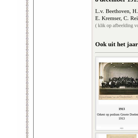
L.v. Beethoven, H.
E. Kremser, C. Re
( klik op afbeelding v
Ook uit het jaar
1913
Orkest op podium Groote Doelen
1913