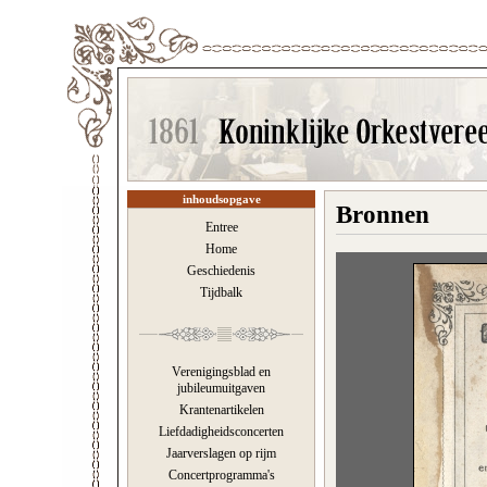
inhoudsopgave
Bronnen
Entree
Home
Geschiedenis
Tijdbalk
Verenigingsblad en
jubileumuitgaven
Krantenartikelen
Liefdadigheidsconcerten
Jaarverslagen op rijm
Concertprogramma's