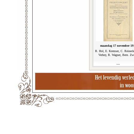
maandag 17 november 19
R. Hol, E. Kremser, C. Reineck
Verhey, R. Wagner, Bern. Zw