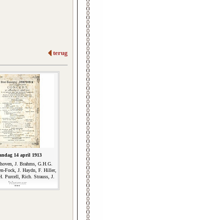
terug
ndag 14 april 1913
thoven, J. Brahms, G.H.G.
n-Fock, J. Haydn, F. Hiller,
H. Purcell, Rich. Strauss, J.
Wagenaar