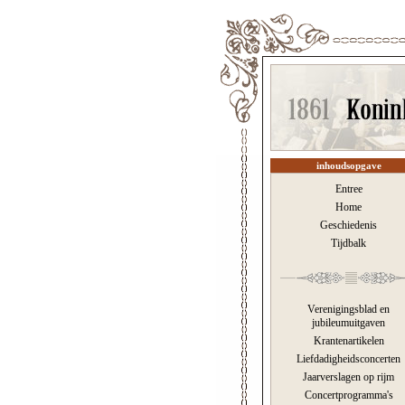
inhoudsopgave
Entree
Home
Geschiedenis
Tijdbalk
Verenigingsblad en
jubileumuitgaven
Krantenartikelen
Liefdadigheidsconcerten
Jaarverslagen op rijm
Concertprogramma's