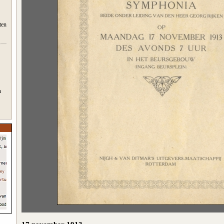
ten
n