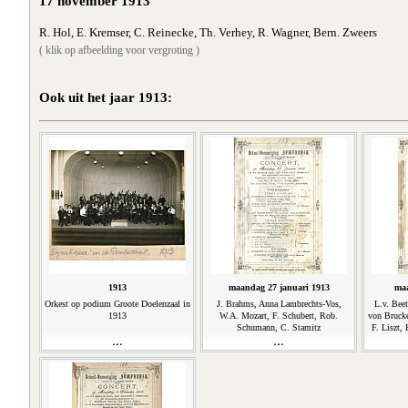
17 november 1913
R. Hol, E. Kremser, C. Reinecke, Th. Verhey, R. Wagner, Bern. Zweers
( klik op afbeelding voor vergroting )
Ook uit het jaar 1913:
1913
maandag 27 januari 1913
maa
Orkest op podium Groote Doelenzaal in
J. Brahms, Anna Lambrechts-Vos,
L.v. Bee
1913
W.A. Mozart, F. Schubert, Rob.
von Brucke
Schumann, C. Stamitz
F. Liszt, 