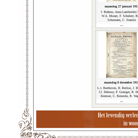
maandag 27 januari 191
J. Brahms, Anna Lambrechts-
W.A. Mozart, F. Schubert, R
Schumann, C. Stamitz
maandag 8 december 191
L.v. Beethoven, H. Berlioz, J. 
Cl. Debussy, P. Grainger, R. H
Kremser, C. Reinecke, R. Wa