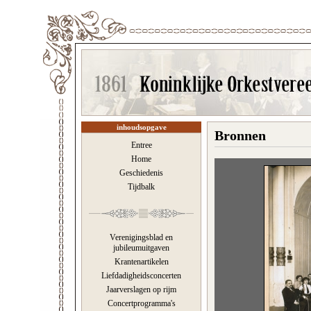
inhoudsopgave
Bronnen
Entree
Home
Geschiedenis
Tijdbalk
Verenigingsblad en
jubileumuitgaven
Krantenartikelen
Liefdadigheidsconcerten
Jaarverslagen op rijm
Concertprogramma's