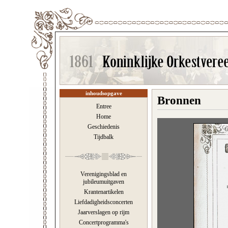
inhoudsopgave
Bronnen
Entree
Home
Geschiedenis
Tijdbalk
Verenigingsblad en
jubileumuitgaven
Krantenartikelen
Liefdadigheidsconcerten
Jaarverslagen op rijm
Concertprogramma's