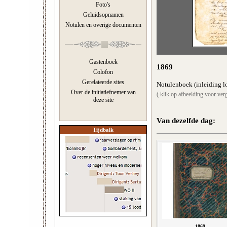
Foto's
Geluidsopnamen
Notulen en overige documenten
Gastenboek
1869
Colofon
Gerelateerde sites
Notulenboek (inleiding lo
Over de initiatiefnemer van
( klik op afbeelding voor verg
deze site
Van dezelfde dag:
Tijdbalk
1869