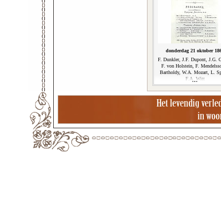
donderdag 21 oktober 18
F. Dunkler, J.F. Dupont, J.G. 
F. von Holstein, F. Mendelss
Bartholdy, W.A. Mozart, L. S
F.A. Witt