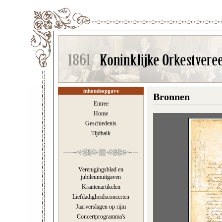
inhoudsopgave
Bronnen
Entree
Home
Geschiedenis
Tijdbalk
Verenigingsblad en
jubileumuitgaven
Krantenartikelen
Liefdadigheidsconcerten
Jaarverslagen op rijm
Concertprogramma's