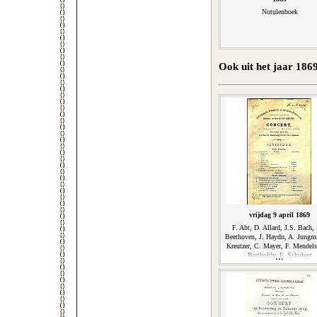
Notulenboek
Ook uit het jaar 186
vrijdag 9 april 1869
F. Abt, D. Allard, J.S. Bach, 
Beethoven, J. Haydn, A. Jungm
Kreutzer, C. Mayer, F. Mendel
Bartholdy, F. Schubert