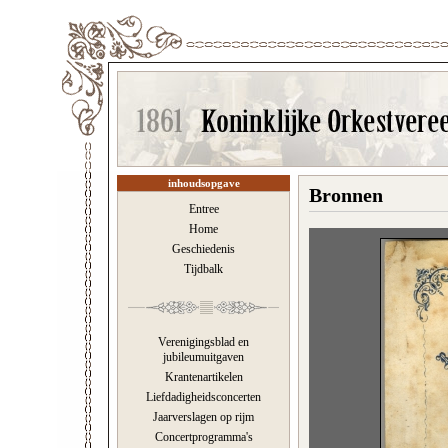
inhoudsopgave
Bronnen
Entree
Home
Geschiedenis
Tijdbalk
Verenigingsblad en
jubileumuitgaven
Krantenartikelen
Liefdadigheidsconcerten
Jaarverslagen op rijm
Concertprogramma's