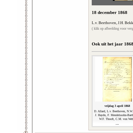
18 december 1868
L.v. Beethoven, J.H. Bekk
( klik op afbeelding voor verg
Ook uit het jaar 186
vrijdag 3 april 1868
D. Allard, L.v. Beethoven, N.W
J. Haydn, F. Mendelssohn-Bart
W.F. Thooft, C.M. von Web