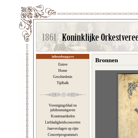
inhoudsopgave
Bronnen
Entree
Home
Geschiedenis
Tijdbalk
Verenigingsblad en
jubileumuitgaven
Krantenartikelen
Liefdadigheidsconcerten
Jaarverslagen op rijm
Concertprogramma's