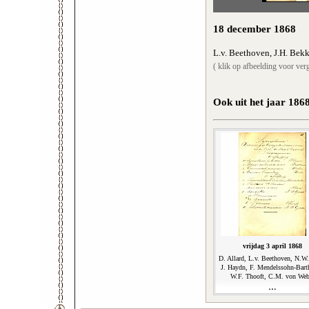
18 december 1868
L.v. Beethoven, J.H. Bekk
( klik op afbeelding voor verg
Ook uit het jaar 186
vrijdag 3 april 1868
D. Allard, L.v. Beethoven, N.W
J. Haydn, F. Mendelssohn-Bart
W.F. Thooft, C.M. von Web