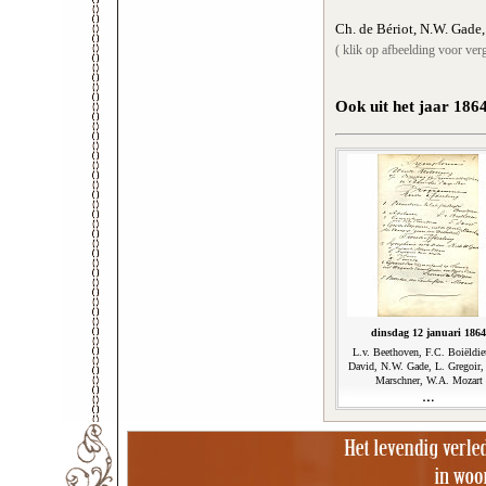
Ch. de Bériot, N.W. Gade,
( klik op afbeelding voor verg
Ook uit het jaar 186
dinsdag 12 januari 1864
L.v. Beethoven, F.C. Boiëldie
David, N.W. Gade, L. Gregoir,
Marschner, W.A. Mozart