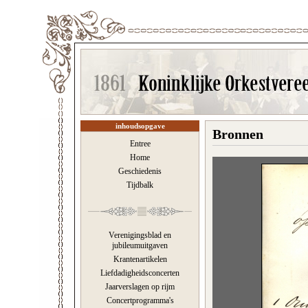
inhoudsopgave
Bronnen
Entree
Home
Geschiedenis
Tijdbalk
Verenigingsblad en
jubileumuitgaven
Krantenartikelen
Liefdadigheidsconcerten
Jaarverslagen op rijm
Concertprogramma's