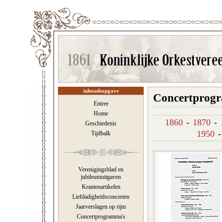
inhoudsopgave
Concertprogr
Entree
Home
1860
-
1870
-
Geschiedenis
1950
Tijdbalk
Verenigingsblad en
jubileumuitgaven
Krantenartikelen
Liefdadigheidsconcerten
Jaarverslagen op rijm
Concertprogramma's