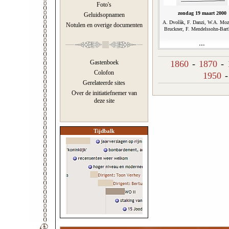
Foto's
zondag 19 maart 2000
Geluidsopnamen
A. Dvořák, F. Danzi, W.A. Moza
Notulen en overige documenten
Bruckner, F. Mendelssohn-Bart
1860
-
1870
-
Gastenboek
Colofon
1950
Gerelateerde sites
Over de initiatiefnemer van
deze site
Tijdbalk