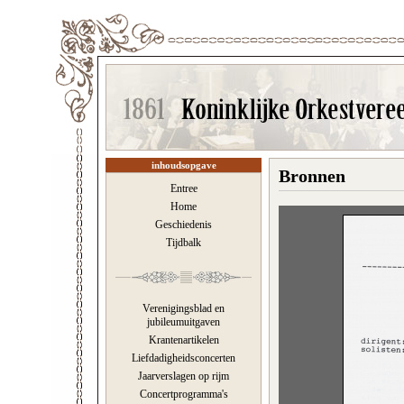
inhoudsopgave
Bronnen
Entree
Home
Geschiedenis
Tijdbalk
Verenigingsblad en
jubileumuitgaven
Krantenartikelen
Liefdadigheidsconcerten
Jaarverslagen op rijm
Concertprogramma's