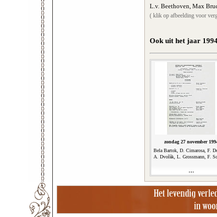
L.v. Beethoven, Max Bruc
( klik op afbeelding voor verg
Ook uit het jaar 199
zondag 27 november 199
Bela Bartok, D. Cimarosa, F. D
A. Dvořák, L. Grossmann, F. Sc