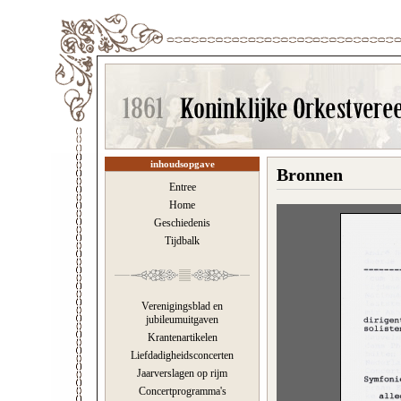
inhoudsopgave
Bronnen
Entree
Home
Geschiedenis
Tijdbalk
Verenigingsblad en
jubileumuitgaven
Krantenartikelen
Liefdadigheidsconcerten
Jaarverslagen op rijm
Concertprogramma's