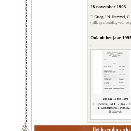
28 november 1993
E. Grieg, J.N. Hummel, G.
( klik op afbeelding voor verg
Ook uit het jaar 199
zondag 16 mei 1993
L. Cherubini, M.J. Glinka, J. 
F. Mendelssohn-Bartholdy, 
Tsjaikovski