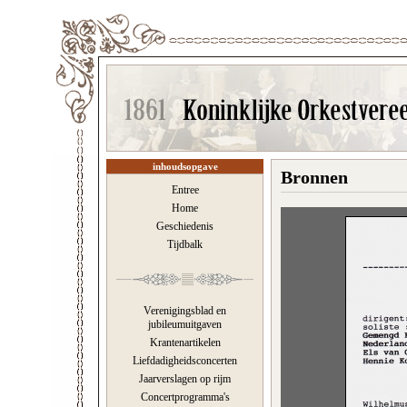
inhoudsopgave
Bronnen
Entree
Home
Geschiedenis
Tijdbalk
Verenigingsblad en
jubileumuitgaven
Krantenartikelen
Liefdadigheidsconcerten
Jaarverslagen op rijm
Concertprogramma's