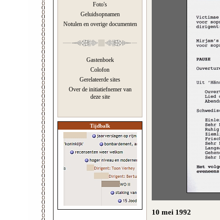
Foto's
Geluidsopnamen
Notulen en overige documenten
Gastenboek
Colofon
Gerelateerde sites
Over de initiatiefnemer van
deze site
Tijdbalk
10 mei 1992