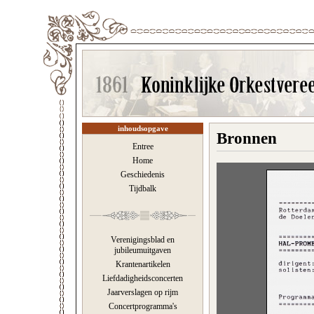
inhoudsopgave
Bronnen
Entree
Home
Geschiedenis
Tijdbalk
Verenigingsblad en
jubileumuitgaven
Krantenartikelen
Liefdadigheidsconcerten
Jaarverslagen op rijm
Concertprogramma's