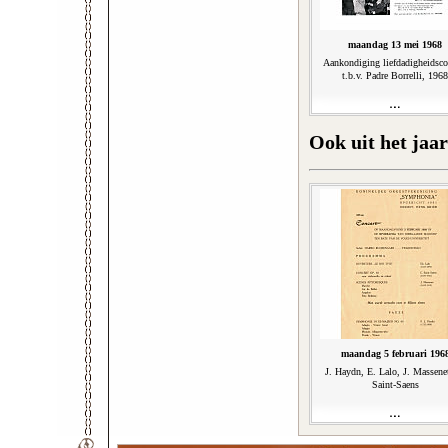
maandag 13 mei 1968
Aankondiging liefdadigheidsco
t.b.v. Padre Borrelli, 1968
Ook uit het jaar
maandag 5 februari 196
J. Haydn, E. Lalo, J. Massene
Saint-Saens