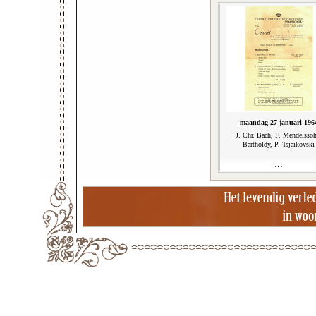
maandag 27 januari 196
J. Chr. Bach, F. Mendelsso
Bartholdy, P. Tsjaikovski