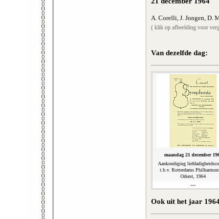
21 december 1964
A. Corelli, J. Jongen, D. 
( klik op afbeelding voor verg
Van dezelfde dag:
maandag 21 december 19
Aankondiging liefdadigheidsco
t.b.v. Rotterdams Philharmon
Orkest, 1964
Ook uit het jaar 196