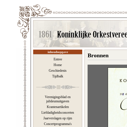
inhoudsopgave
Bronnen
Entree
Home
Geschiedenis
Tijdbalk
Verenigingsblad en
jubileumuitgaven
Krantenartikelen
Liefdadigheidsconcerten
Jaarverslagen op rijm
Concertprogramma's