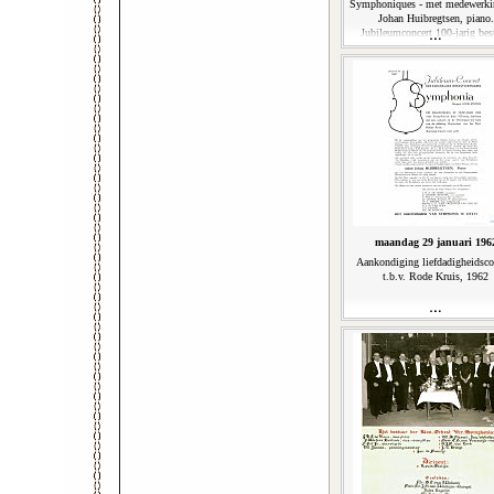
Symphoniques - met medewerki
Johan Huibregtsen, piano.
Jubileumconcert 100-jarig bes
(14'29'')
maandag 29 januari 196
Aankondiging liefdadigheidsco
t.b.v. Rode Kruis, 1962