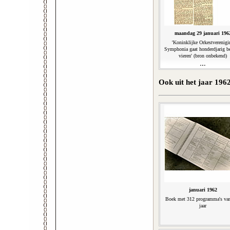
maandag 29 januari 196
'Koninklijke Orkestverenigi
Symphonia gaat honderdjarig b
vieren' (bron onbekend)
Ook uit het jaar 196
januari 1962
Boek met 312 programma's va
jaar