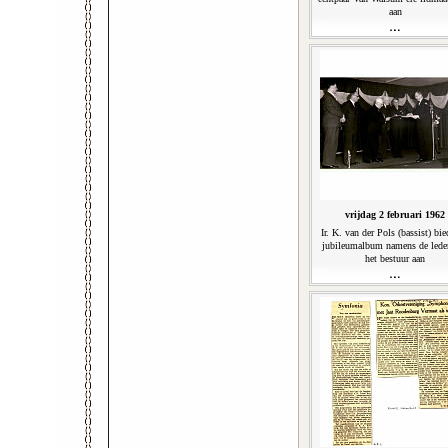
aan
vrijdag 2 februari 1962
Ir. K. van der Pols (bassist) bie
jubileumalbum namens de lede
het bestuur aan