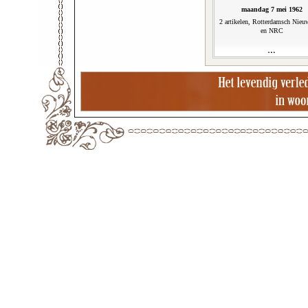
maandag 7 mei 1962
2 artikelen, Rotterdamsch Nieu
en NRC