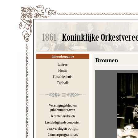
inhoudsopgave
Bronnen
Entree
Home
Geschiedenis
Tijdbalk
Verenigingsblad en
jubileumuitgaven
Krantenartikelen
Liefdadigheidsconcerten
Jaarverslagen op rijm
Concertprogramma's