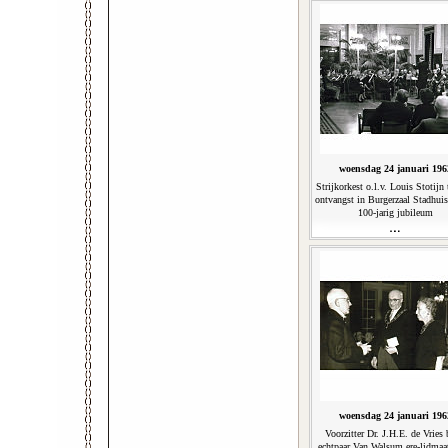
woensdag 24 januari 196
Strijkorkest o.l.v. Louis Stotijn 
ontvangst in Burgerzaal Stadhuis
100-jarig jubileum
woensdag 24 januari 196
Voorzitter Dr. J.H.E. de Vries 
echtpaar Van Walsum ere-lidmaa