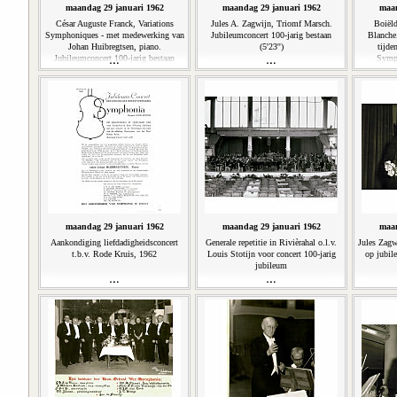
maandag 29 januari 1962
maandag 29 januari 1962
maan
César Auguste Franck, Variations
Jules A. Zagwijn, Triomf Marsch.
Boiëld
Symphoniques - met medewerking van
Jubileumconcert 100-jarig bestaan
Blanche.
Johan Huibregtsen, piano.
(5'23'')
tijde
Jubileumconcert 100-jarig bestaan
Symp
(14'29'')
Jubileum
maandag 29 januari 1962
maandag 29 januari 1962
maan
Aankondiging liefdadigheidsconcert
Generale repetitie in Rivièrahal o.l.v.
Jules Zagw
t.b.v. Rode Kruis, 1962
Louis Stotijn voor concert 100-jarig
op jubil
jubileum