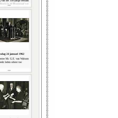
g van het 100-jarige bestaan
honia in de Burgerzaal van
is, 24 januari 1962. (2'48'')
sdag 24 januari 1962
ester Mr. G.E. van Walsum
eekt leden orkest toe