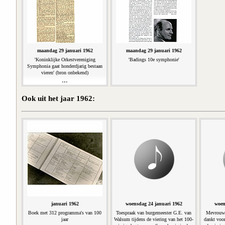
maandag 29 januari 1962
maandag 29 januari 1962
'Koninklijke Orkestvereniging
'Badings 10e symphonie'
Symphonia gaat honderdjarig bestaan
vieren' (bron onbekend)
Ook uit het jaar 1962:
januari 1962
woensdag 24 januari 1962
woen
Boek met 312 programma's van 100
Toespraak van burgemeester G.E. van
Mevrouw 
jaar
Walsum tijdens de viering van het 100-
dankt voor