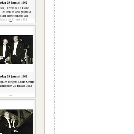
dag 29 januari 1962
ieu, Ouverture La Dame
 Dit stuk is ook gespeeld
ns het eerste concert van
honia op 31 mei 1862.
concert 100-jarig bestaan
(8'36'')
dag 29 januari 1962
ijn en dirigent Louis Stotijn
eumconcert 29 januari 1962