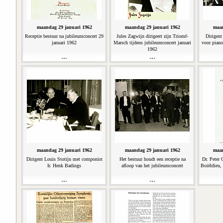
maandag 29 januari 1962
maandag 29 januari 1962
maan
Receptie bestuur na jubileumconcert 29
Jules Zagwijn dirigeert zijn Triomf-
Dirigent
januari 1962
Marsch tijdens jubileumconcert januari
voor piano
1962
maandag 29 januari 1962
maandag 29 januari 1962
maan
Dirigent Louis Stotijn met componist
Het bestuur houdt een receptie na
Dr. Peter 
Ir. Henk Badings
afloop van het jubileumconcert
Boiëldieu,