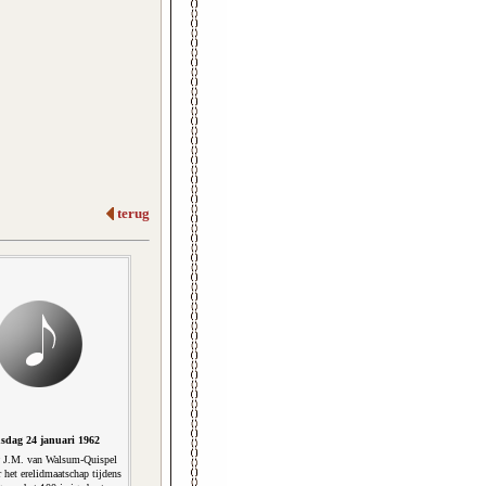
terug
sdag 24 januari 1962
J.M. van Walsum-Quispel
 het erelidmaatschap tijdens