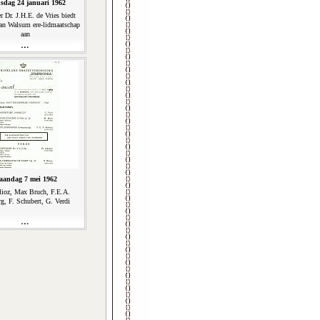
sdag 24 januari 1962
r Dr. J.H.E. de Vries biedt
Van Walsum ere-lidmaatschap
aan
aandag 7 mei 1962
lioz, Max Bruch, F.E.A.
g, F. Schubert, G. Verdi