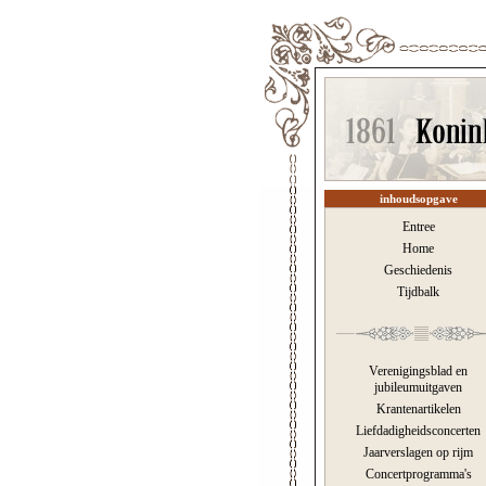
inhoudsopgave
Entree
Home
Geschiedenis
Tijdbalk
Verenigingsblad en
jubileumuitgaven
Krantenartikelen
Liefdadigheidsconcerten
Jaarverslagen op rijm
Concertprogramma's