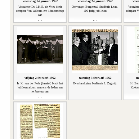
woensdag 24 januari 1962
woensdag 24 januari 1962
woen
Voorzitter Dr. J.H.E. de Vries biedt
Ontvangst Burgerzaal Stadhuis i.v.m.
Voorzitte
echtpaar Van Walsum ere-lidmaatschap
100-jarig jubileum
echtpaar 
aan
vrijdag 2 februari 1962
zaterdag 3 februari 1962
m
Ir. K. van der Pols (bassist) biedt het
Overhandiging beeltenis J. Zagwijn
H. Ber
jubileumalbum namens de leden aan
Koeber
het bestuur aan