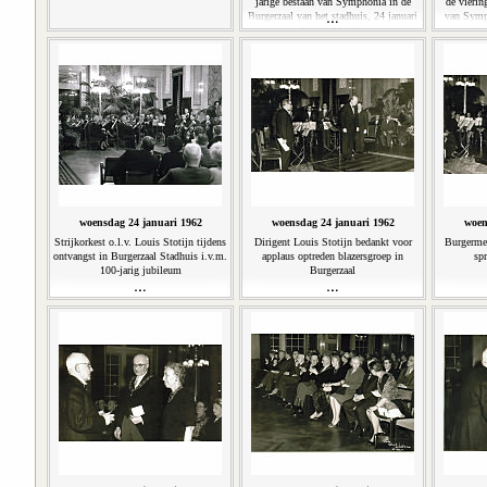
jarige bestaan van Symphonia in de
de vierin
Burgerzaal van het stadhuis, 24 januari
van Symp
1962. (11'40'')
het stadhu
woensdag 24 januari 1962
woensdag 24 januari 1962
woen
Strijkorkest o.l.v. Louis Stotijn tijdens
Dirigent Louis Stotijn bedankt voor
Burgerme
ontvangst in Burgerzaal Stadhuis i.v.m.
applaus optreden blazersgroep in
spr
100-jarig jubileum
Burgerzaal