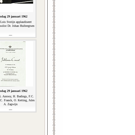
dag 29 januari 1962
 Lois Stotijn applaudiseert
solist Dr. Johan Huibregtsen
dag 29 januari 1962
G. Anrooy, H. Badings, F.C.
 C. Franck, O. Ketting, Jules
A. Zagwijn