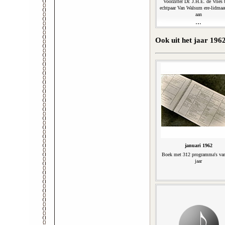
Voorzitter Dr. J.H.E. de Vries 
echtpaar Van Walsum ere-lidmaa
aan
Ook uit het jaar 196
januari 1962
Boek met 312 programma's va
jaar