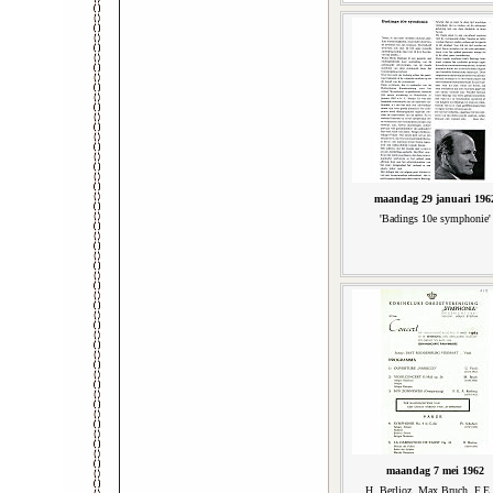
maandag 29 januari 196
'Badings 10e symphonie'
maandag 7 mei 1962
H. Berlioz, Max Bruch, F.E