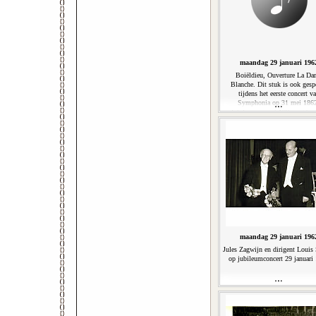
maandag 29 januari 196
Boiëldieu, Ouverture La Da
Blanche. Dit stuk is ook gesp
tijdens het eerste concert v
Symphonia op 31 mei 186
Jubileumconcert 100-jarig bes
(8'36'')
maandag 29 januari 196
Jules Zagwijn en dirigent Louis 
op jubileumconcert 29 januari