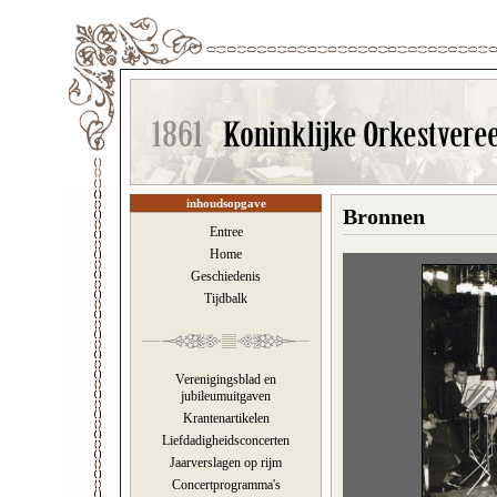
inhoudsopgave
Bronnen
Entree
Home
Geschiedenis
Tijdbalk
Verenigingsblad en
jubileumuitgaven
Krantenartikelen
Liefdadigheidsconcerten
Jaarverslagen op rijm
Concertprogramma's