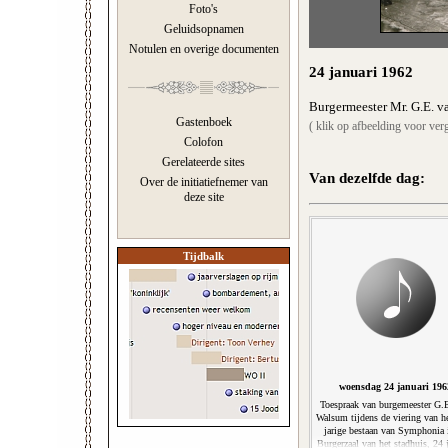
Foto's
Geluidsopnamen
Notulen en overige documenten
24 januari 1962
Burgermeester Mr. G.E. v
Gastenboek
( klik op afbeelding voor verg
Colofon
Gerelateerde sites
Van dezelfde dag:
Over de initiatiefnemer van
deze site
Tijdbalk
woensdag 24 januari 196
Toespraak van burgemeester G.
Walsum tijdens de viering van h
jarige bestaan van Symphonia 
Burgerzaal van het stadhuis, 24 