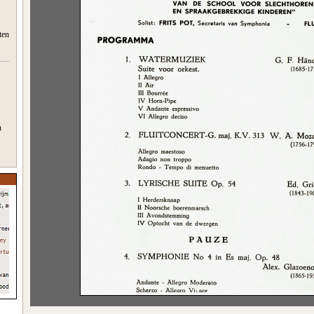
ten
n