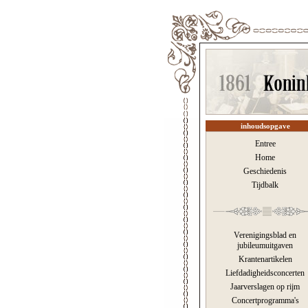
inhoudsopgave
Entree
Home
Geschiedenis
Tijdbalk
Verenigingsblad en
jubileumuitgaven
Krantenartikelen
Liefdadigheidsconcerten
Jaarverslagen op rijm
Concertprogramma's