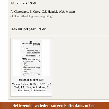
20 januari 1958
A. Glazoenov, E. Grieg, G.F. Händel, W.A. Mozart
( klik op afbeelding voor vergroting )
Ook uit het jaar 1958:
maandag 28 april 1958
Volkmar Andreae, G. Bizet, C.W. (von)
Gluck, J.A. Hasse, W.A. Mozart, C.
Saint-Saens, H. Schouwman