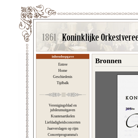
inhoudsopgave
Bronnen
Entree
Home
Geschiedenis
Tijdbalk
Verenigingsblad en
jubileumuitgaven
Krantenartikelen
Liefdadigheidsconcerten
Jaarverslagen op rijm
Concertprogramma's