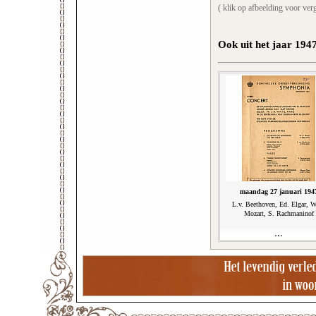
( klik op afbeelding voor verg
Ook uit het jaar 194
maandag 27 januari 194
L.v. Beethoven, Ed. Elgar, 
Mozart, S. Rachmaninof