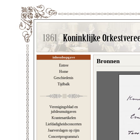
inhoudsopgave
Bronnen
Entree
Home
Geschiedenis
Tijdbalk
Verenigingsblad en
jubileumuitgaven
Krantenartikelen
Liefdadigheidsconcerten
Jaarverslagen op rijm
Concertprogramma's