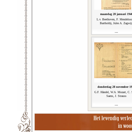
maandag 28 januari 194
L.v. Beethoven, F. Mendelss
Bartholdy, Jules A. Zagwij
donderdag 28 november 1
G.F. Händel, W.A. Mozart, C. 
Saens, J. Strauss