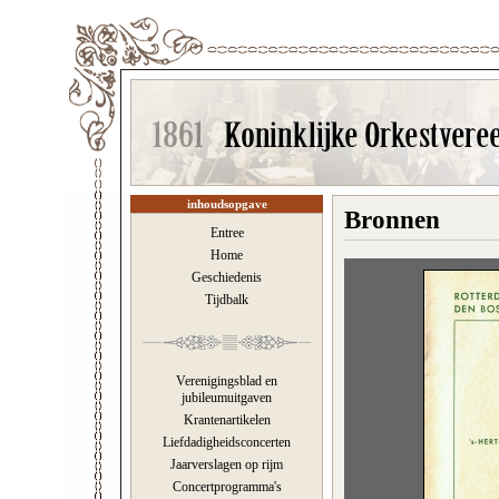
inhoudsopgave
Bronnen
Entree
Home
Geschiedenis
Tijdbalk
Verenigingsblad en
jubileumuitgaven
Krantenartikelen
Liefdadigheidsconcerten
Jaarverslagen op rijm
Concertprogramma's