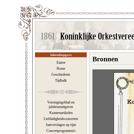
inhoudsopgave
Bronnen
Entree
Home
Geschiedenis
Tijdbalk
Verenigingsblad en
jubileumuitgaven
Krantenartikelen
Liefdadigheidsconcerten
Jaarverslagen op rijm
Concertprogramma's