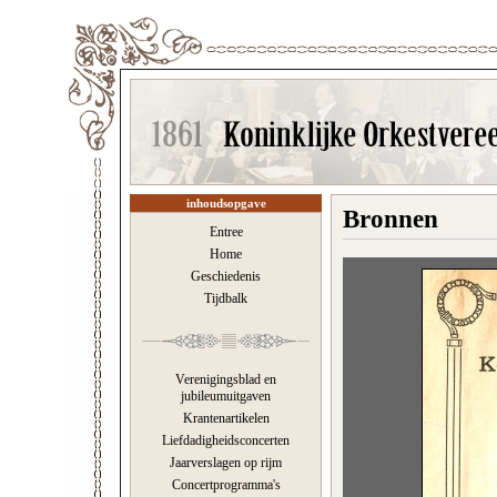
inhoudsopgave
Bronnen
Entree
Home
Geschiedenis
Tijdbalk
Verenigingsblad en
jubileumuitgaven
Krantenartikelen
Liefdadigheidsconcerten
Jaarverslagen op rijm
Concertprogramma's