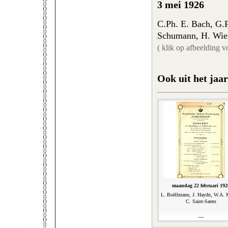
3 mei 1926
C.Ph. E. Bach, G.F
Schumann, H. Wie
( klik op afbeelding v
Ook uit het jaar
maandag 22 februari 192
L. Boëllmann, J. Haydn, W.A. M
C. Saint-Saens