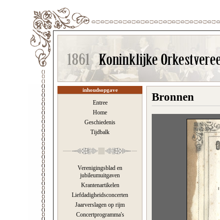
inhoudsopgave
Bronnen
Entree
Home
Geschiedenis
Tijdbalk
Verenigingsblad en
jubileumuitgaven
Krantenartikelen
Liefdadigheidsconcerten
Jaarverslagen op rijm
Concertprogramma's