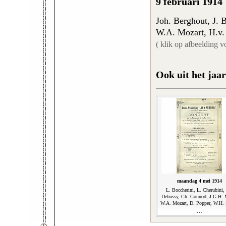
9 februari 1914
Joh. Berghout, J. 
W.A. Mozart, H.v.
( klik op afbeelding v
Ook uit het jaar
maandag 4 mei 1914
L. Boccherini, L. Cherubini,
Debussy, Ch. Gounod, J.G.H. 
W.A. Mozart, D. Popper, W.H. 