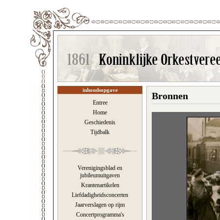
inhoudsopgave
Bronnen
Entree
Home
Geschiedenis
Tijdbalk
Verenigingsblad en
jubileumuitgaven
Krantenartikelen
Liefdadigheidsconcerten
Jaarverslagen op rijm
Concertprogramma's