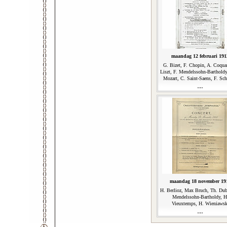
maandag 12 februari 191
G. Bizet, F. Chopin, A. Coquar
Liszt, F. Mendelssohn-Barthold
Mozart, C. Saint-Saens, F. Sch
maandag 18 november 19
H. Berlioz, Max Bruch, Th. Dub
Mendelssohn-Bartholdy, H
Vieuxtemps, H. Wieniawsk