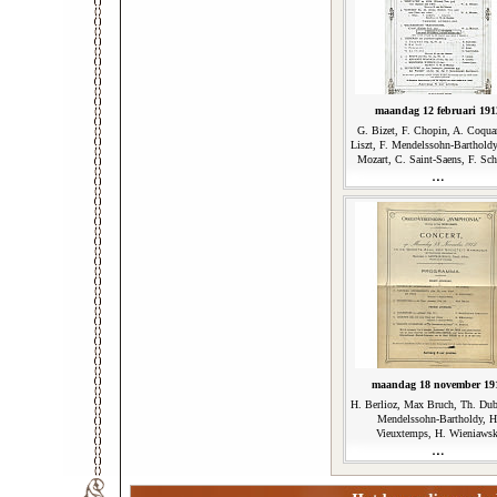
maandag 12 februari 191
G. Bizet, F. Chopin, A. Coquar
Liszt, F. Mendelssohn-Barthold
Mozart, C. Saint-Saens, F. Sch
maandag 18 november 19
H. Berlioz, Max Bruch, Th. Dub
Mendelssohn-Bartholdy, H
Vieuxtemps, H. Wieniawsk