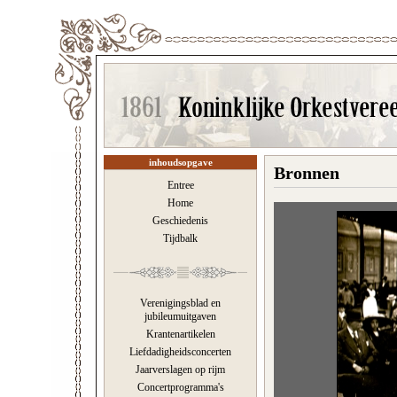
inhoudsopgave
Bronnen
Entree
Home
Geschiedenis
Tijdbalk
Verenigingsblad en
jubileumuitgaven
Krantenartikelen
Liefdadigheidsconcerten
Jaarverslagen op rijm
Concertprogramma's