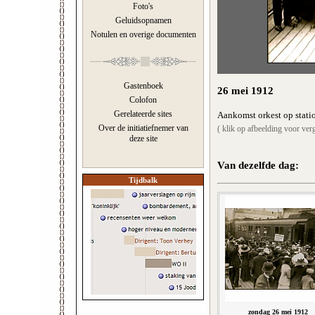
Foto's
Geluidsopnamen
Notulen en overige documenten
Gastenboek
26 mei 1912
Colofon
Gerelateerde sites
Aankomst orkest op statio
Over de initiatiefnemer van
( klik op afbeelding voor verg
deze site
Van dezelfde dag:
Tijdbalk
zondag 26 mei 1912