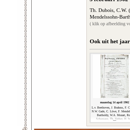
Th. Dubois, C.W. (
Mendelssohn-Barth
( klik op afbeelding v
Ook uit het jaar
maandag 14 april 1902
L.v. Beethoven, J. Brahms, F. 
N.W. Gade, C. Löwe, F. Mendel
Bartholdy, W.A. Mozart, Ro
Schumann, Th. Verhey, H. W