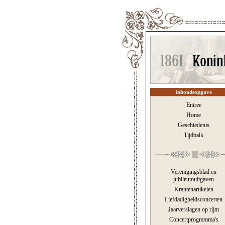
inhoudsopgave
Entree
Home
Geschiedenis
Tijdbalk
Verenigingsblad en
jubileumuitgaven
Krantenartikelen
Liefdadigheidsconcerten
Jaarverslagen op rijm
Concertprogramma's