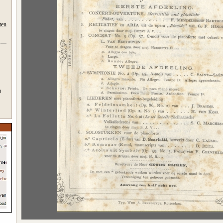
ten
n