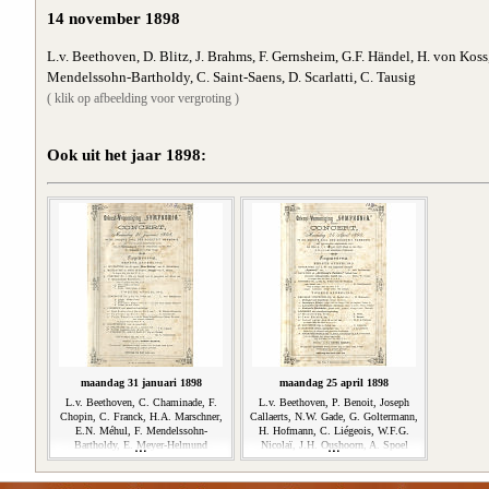
14 november 1898
L.v. Beethoven, D. Blitz, J. Brahms, F. Gernsheim, G.F. Händel, H. von Koss,
Mendelssohn-Bartholdy, C. Saint-Saens, D. Scarlatti, C. Tausig
( klik op afbeelding voor vergroting )
Ook uit het jaar 1898:
maandag 31 januari 1898
maandag 25 april 1898
L.v. Beethoven, C. Chaminade, F.
L.v. Beethoven, P. Benoit, Joseph
Chopin, C. Franck, H.A. Marschner,
Callaerts, N.W. Gade, G. Goltermann,
E.N. Méhul, F. Mendelssohn-
H. Hofmann, C. Liégeois, W.F.G.
Bartholdy, E. Meyer-Helmund
Nicolaï, J.H. Oushoorn, A. Spoel