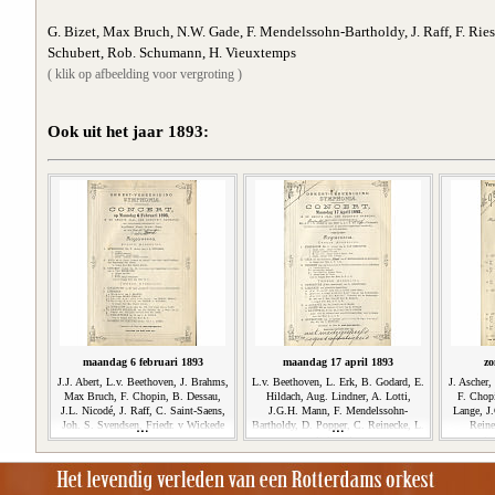
G. Bizet, Max Bruch, N.W. Gade, F. Mendelssohn-Bartholdy, J. Raff, F. Ries
Schubert, Rob. Schumann, H. Vieuxtemps
( klik op afbeelding voor vergroting )
Ook uit het jaar 1893:
maandag 6 februari 1893
maandag 17 april 1893
zo
J.J. Abert, L.v. Beethoven, J. Brahms,
L.v. Beethoven, L. Erk, B. Godard, E.
J. Ascher,
Max Bruch, F. Chopin, B. Dessau,
Hildach, Aug. Lindner, A. Lotti,
F. Chop
J.L. Nicodé, J. Raff, C. Saint-Saens,
J.G.H. Mann, F. Mendelssohn-
Lange, J
Joh. S. Svendsen, Friedr. v Wickede
Bartholdy, D. Popper, C. Reinecke, L.
Reine
Schnitzler
Sc