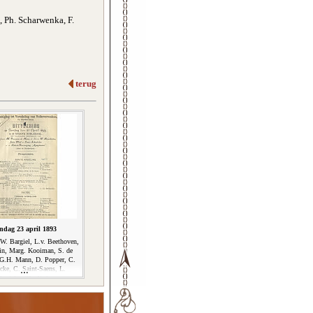
, Ph. Scharwenka, F.
terug
ndag 23 april 1893
 W. Bargiel, L.v. Beethoven,
in, Marg. Kooiman, S. de
.G.H. Mann, D. Popper, C.
cke, C. Saint-Saens, L.
hnitzler, Th. Verhey