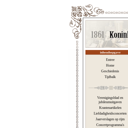
inhoudsopgave
Entree
Home
Geschiedenis
Tijdbalk
Verenigingsblad en
jubileumuitgaven
Krantenartikelen
Liefdadigheidsconcerten
Jaarverslagen op rijm
Concertprogramma's