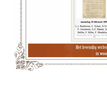
maandag 10 februari 189
L.v. Beethoven, C. Eckert, N.W
F. Gernsheim, G.F. Händel, S
Helller, F. Hiller, F. Mendels
Bartholdy, W.A. Mozart, W. Ta