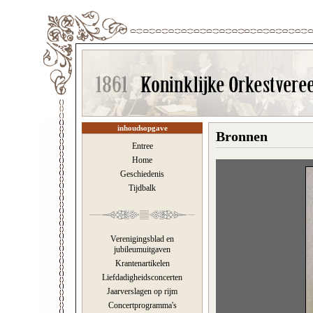
inhoudsopgave
Bronnen
Entree
Home
Geschiedenis
Tijdbalk
Verenigingsblad en
jubileumuitgaven
Krantenartikelen
Liefdadigheidsconcerten
Jaarverslagen op rijm
Concertprogramma's