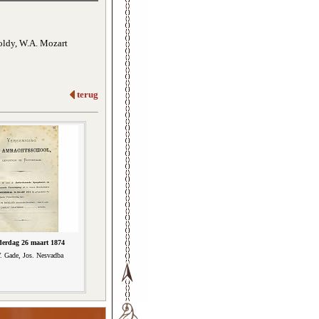
oldy, W.A. Mozart
terug
erdag 26 maart 1874
 Gade, Jos. Nesvadba