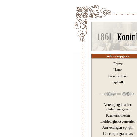
inhoudsopgave
Entree
Home
Geschiedenis
Tijdbalk
Verenigingsblad en
jubileumuitgaven
Krantenartikelen
Liefdadigheidsconcerten
Jaarverslagen op rijm
Concertprogramma's