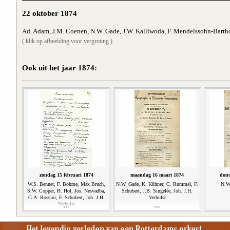
22 oktober 1874
Ad. Adam, J.M. Coenen, N.W. Gade, J.W. Kalliwoda, F. Mendelssohn-Barth
( klik op afbeelding voor vergroting )
Ook uit het jaar 1874:
zondag 15 februari 1874
maandag 16 maart 1874
dond
W.S. Bennet, F. Böhme, Max Bruch,
N.W. Gade, K. Kühner, C. Rummel, F.
N.W.
S.W. Copper, R. Hol, Jos. Nesvadba,
Schubert, J.B. Singelée, Joh. J.H.
G.A. Rossini, F. Schubert, Joh. J.H.
Verhulst
Verhulst