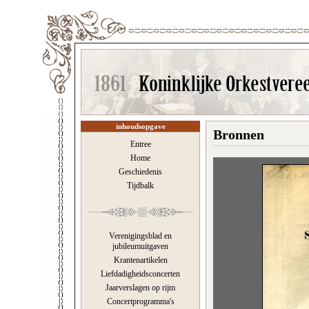
inhoudsopgave
Bronnen
Entree
Home
Geschiedenis
Tijdbalk
Verenigingsblad en
jubileumuitgaven
Krantenartikelen
Liefdadigheidsconcerten
Jaarverslagen op rijm
Concertprogramma's