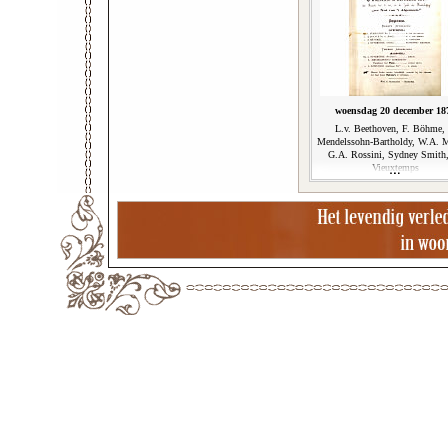
woensdag 20 december 18
L.v. Beethoven, F. Böhme, 
Mendelssohn-Bartholdy, W.A. M
G.A. Rossini, Sydney Smith
Vieuxtemps