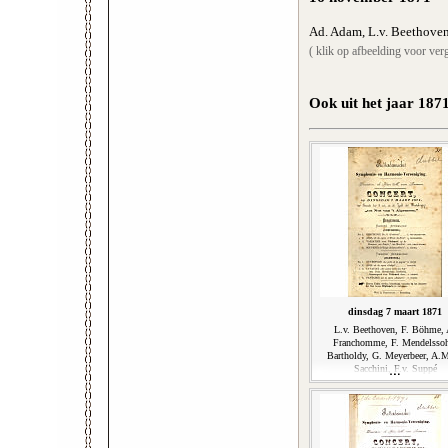
Ad. Adam, L.v. Beethove
( klik op afbeelding voor verg
Ook uit het jaar 187
dinsdag 7 maart 1871
L.v. Beethoven, F. Böhme, 
Franchomme, F. Mendelsso
Bartholdy, G. Meyerbeer, A.
Sacchini, F.v. Suppé