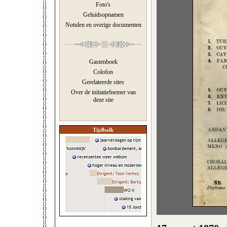
Foto's
Geluidsopnamen
Notulen en overige documenten
Gastenboek
Colofon
Gerelateerde sites
Over de initiatiefnemer van
deze site
Tijdbalk