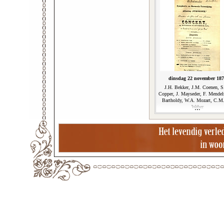
dinsdag 22 november 18
J.H. Bekker, J.M. Coenen, S
Copper, J. Mayseder, F. Mendel
Bartholdy, W.A. Mozart, C.M
Weber