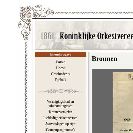
inhoudsopgave
Bronnen
Entree
Home
Geschiedenis
Tijdbalk
Verenigingsblad en
jubileumuitgaven
Krantenartikelen
Liefdadigheidsconcerten
Jaarverslagen op rijm
Concertprogramma's