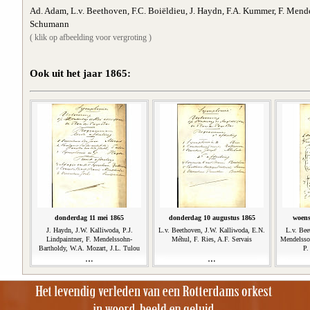
Ad. Adam, L.v. Beethoven, F.C. Boiëldieu, J. Haydn, F.A. Kummer, F. Mend
Schumann
( klik op afbeelding voor vergroting )
Ook uit het jaar 1865:
donderdag 11 mei 1865
donderdag 10 augustus 1865
woens
J. Haydn, J.W. Kalliwoda, P.J.
L.v. Beethoven, J.W. Kalliwoda, E.N.
L.v. Bee
Lindpaintner, F. Mendelssohn-
Méhul, F. Ries, A.F. Servais
Mendelsso
Bartholdy, W.A. Mozart, J.L. Tulou
P.