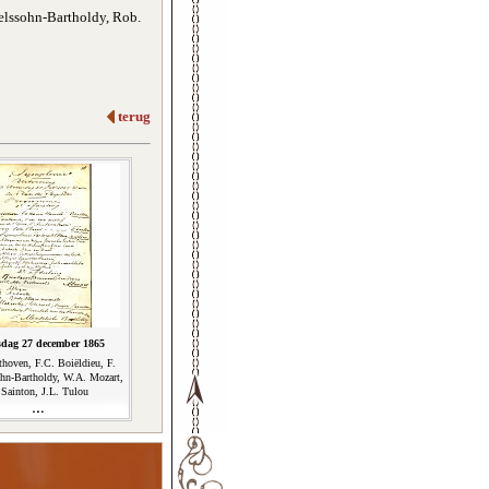
elssohn-Bartholdy, Rob.
terug
dag 27 december 1865
thoven, F.C. Boiëldieu, F.
hn-Bartholdy, W.A. Mozart,
 Sainton, J.L. Tulou