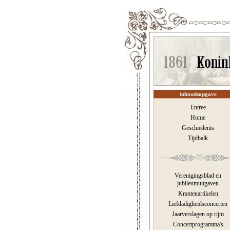
inhoudsopgave
Entree
Home
Geschiedenis
Tijdbalk
Verenigingsblad en
jubileumuitgaven
Krantenartikelen
Liefdadigheidsconcerten
Jaarverslagen op rijm
Concertprogramma's