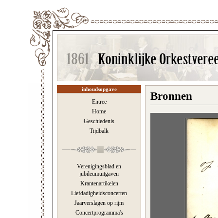
inhoudsopgave
Bronnen
Entree
Home
Geschiedenis
Tijdbalk
Verenigingsblad en
jubileumuitgaven
Krantenartikelen
Liefdadigheidsconcerten
Jaarverslagen op rijm
Concertprogramma's