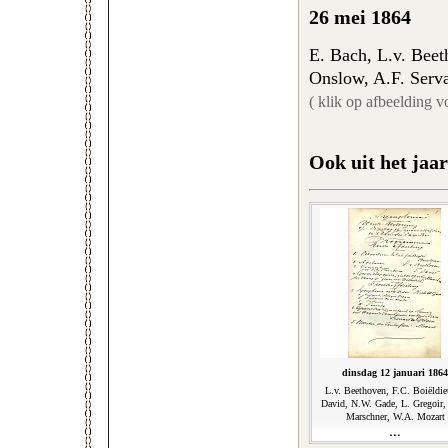
26 mei 1864
E. Bach, L.v. Beet
Onslow, A.F. Servai
( klik op afbeelding v
Ook uit het jaar
dinsdag 12 januari 1864
L.v. Beethoven, F.C. Boiëldie
David, N.W. Gade, L. Gregoir,
Marschner, W.A. Mozart