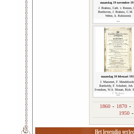
maandag 19 november 19
J. Brahms, Cath. v. Rennes, 
Beethoven, J. Brahms, C.M.
Weber, A. Rubinstein
maandag 10 februari 191
J. Massenet, F. Mendelssoh
Bartholdy, F. Schubert, Joh.
Svendsen, W.A. Mozart, Rich. S
J. Brahms
1860
-
1870
-
1950