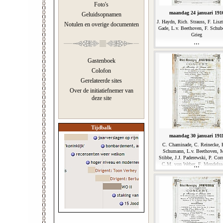
Foto's
maandag 24 januari 191
Geluidsopnamen
J. Haydn, Rich. Strauss, F. Lisz
Notulen en overige documenten
Gade, L.v. Beethoven, F. Schube
Grieg
Gastenboek
Colofon
Gerelateerde sites
Over de initiatiefnemer van
deze site
Tijdbalk
maandag 30 januari 191
C. Chaminade, C. Reinecke, 
Schumann, L.v. Beethoven, 
Stibbe, J.J. Paderewski, P. Corn
C.M. von Weber, F. Mendelss
Bartholdy, C. Saint-Saens