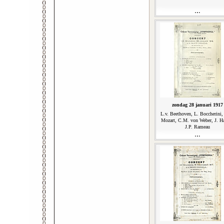
zondag 28 januari 1917
L.v. Beethoven, L. Boccherini
Mozart, C.M. von Weber, J. H
J.P. Rameau