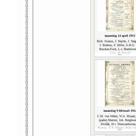
maandag 14 april 1913
Rich. Strauss, J. Haydn, J. Wag
J. Brahms, F. Hiller, G.H.G.
Brucken-Fock, L.v. Beethoven
Liszt, H. Purcell
maandag 9 februari 191
C.M. von Weber, W.A. Mozart,
(padre) Martini, Joh. Berghout
Dvořák, H.v. Nieuwenhoven,
Brahms, G.F. Händel, Rich. St