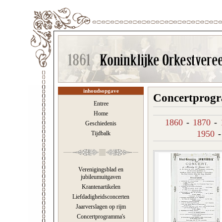
inhoudsopgave
Concertprogr
Entree
Home
1860
-
1870
-
Geschiedenis
1950
Tijdbalk
Verenigingsblad en
jubileumuitgaven
Krantenartikelen
Liefdadigheidsconcerten
Jaarverslagen op rijm
Concertprogramma's