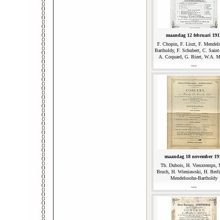
maandag 12 februari 191
F. Chopin, F. Liszt, F. Mendel
Bartholdy, F. Schubert, C. Saint
A. Coquard, G. Bizet, W.A. M
maandag 18 november 19
Th. Dubois, H. Vieuxtemps,
Bruch, H. Wieniawski, H. Berli
Mendelssohn-Bartholdy